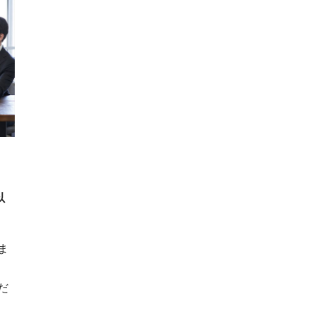
以
ま
だ