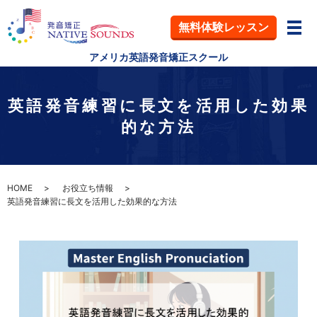
無料体験
レッスン
メ
アメリカ英語発音矯正スクール
英語発音練習に長文を活用した効果
的な方法
HOME
お役立ち情報
英語発音練習に長文を活用した効果的な方法